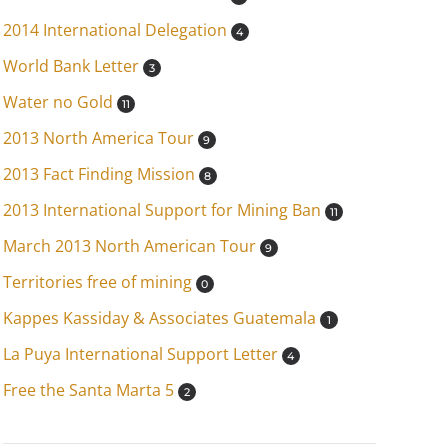
2014 International Delegation
4
World Bank Letter
3
Water no Gold
11
2013 North America Tour
9
2013 Fact Finding Mission
8
2013 International Support for Mining Ban
11
March 2013 North American Tour
9
Territories free of mining
0
Kappes Kassiday & Associates Guatemala
1
La Puya International Support Letter
4
Free the Santa Marta 5
2