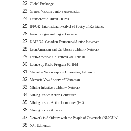
Global Exchange
Greater Victoria Seniors Association
Humbercrest United Church
IFPOR- International Festival of Poetry of Resistance
Jesuit refugee and migrant service
KAIROS: Canadian Ecumenical Justice Initiatives
Latin American and Caribbean Solidarity Network
Latin-American Collective/Cafe Rebelde
LatinoSoy Radio Program 96.1FM
Mapuche Nation support Committee, Edmonton
Memoria Viva Society of Edmonton
Mining Injustice Solidarity Network
Mining Justice Action Committee
Mining Justice Action Committee (BC)
Mining Justice Alliance
Network in Solidarity with the People of Guatemala (NISGUA)
NJT Edmonton