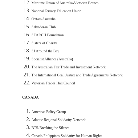
Maritime Union of Australia-Victorian Branch
National Tertiary Education Union
Oxfam Australia
Salvadoran Club
SEARCH Foundation
Sisters of Charity
SJ Around the Bay
Socialist Alliance (Australia)
The Australian Fair Trade and Investment Network
The International Grail Justice and Trade Agreements Network
Victorian Trades Hall Council
CANADA
Americas Policy Group
Atlantic Regional Solidarity Network
BTS-Breaking the Silence
Canada-Philippines Solidarity for Human Rights