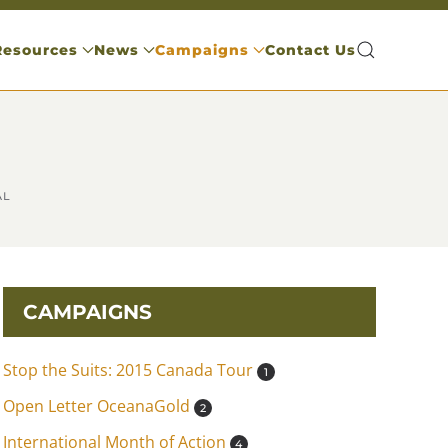
Resources
News
Campaigns
Contact Us
AL
CAMPAIGNS
Stop the Suits: 2015 Canada Tour
1
Open Letter OceanaGold
2
International Month of Action
4