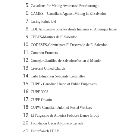
Canadians for Mining Awareness Peterborough
CAMES – Canadians Against Mining in El Salvador
Caring Rehab Ltd
CDHAL-Comité pour les droits humains en Amérique latine
CEBES-Martires de El Salvador
CODESES-Comité para El Desarrollo de El Salvador
Common Frontiers
Consejo Científico de Salvadoreños en el Mundo
Crescent United Church
Cuba Edmonton Solidarity Committee
CUPE - Canadian Union of Public Employees
CUPE 3903
CUPE Ontario
CUPW-Canadian Union of Postal Workers
El Pulgarcito de América Folklore Dance Group
Foundation Oscar A Romero Canada
FutureWatch EDEP