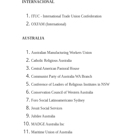
INTERNACIONAL
ITUC - International Trade Union Confederation
OXFAM (International)
AUSTRALIA
Australian Manufacturing Workers Union
Catholic Religious Australia
Central American Pastoral House
Communist Party of Australia WA Branch
Conference of Leaders of Religious Institutes in NSW
Conservation Council of Western Australia
Foro Social Latinoamericano Sydney
Jesuit Social Services
Jubilee Australia
MADGE Australia Inc
Maritime Union of Australia